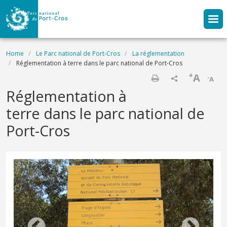
Skip to main content
Breadcrumb
Home
Le Parc national de Port-Cros
La réglementation
Réglementation à terre dans le parc national de Port-Cros
+
A
-
A
Print
Réglementation à
terre dans le parc national de
Port-Cros