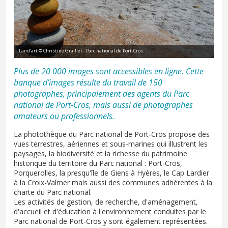
Land'art © Christine Graillet - Parc national de Port-Cros
Plus de 20 000 images sont accessibles en ligne. Cette
banque d’images résulte du travail de 150
photographes, principalement des agents du Parc
national de Port-Cros, mais aussi de photographes
amateurs ou professionnels.
La photothèque du Parc national de Port-Cros propose des
vues terrestres, aériennes et sous-marines qui illustrent les
paysages, la biodiversité et la richesse du patrimoine
historique du territoire du Parc national : Port-Cros,
Porquerolles, la presqu'île de Giens à Hyères, le Cap Lardier
à la Croix-Valmer mais aussi des communes adhérentes à la
charte du Parc national.
Les activités de gestion, de recherche, d'aménagement,
d'accueil et d'éducation à l'environnement conduites par le
Parc national de Port-Cros y sont également représentées.