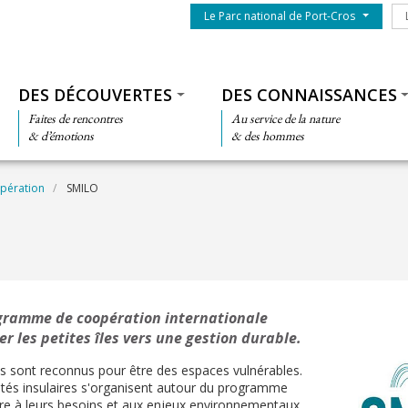
Menu du parc
Le
Le Parc national de Port-Cros
Thématiques
DES DÉCOUVERTES
DES CONNAISSANCES
Faites de rencontres
Au service de la nature
& d’émotions
& des hommes
pération
SMILO
ogramme de coopération internationale
 les petites îles vers une gestion durable.
res sont reconnus pour être des espaces vulnérables.
tés insulaires s'organisent autour du programme
e à leurs besoins et aux enjeux environnementaux