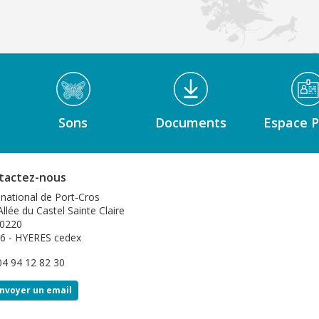
Sons
Documents
Espace P
tactez-nous
 national de Port-Cros
llée du Castel Sainte Claire
0220
6 - HYERES cedex
 04 94 12 82 30
nvoyer un email