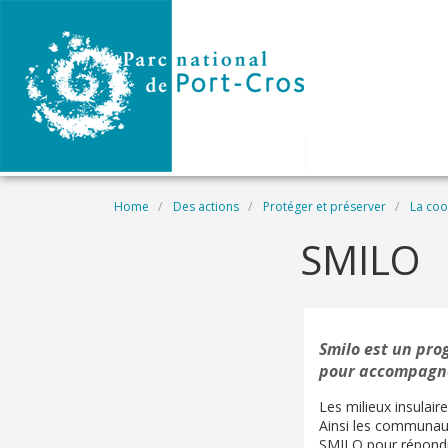
Skip to main content
Breadcrumb
Home
Des actions
Protéger et préserver
La coo
SMILO
Smilo est un pr
pour accompagner
Les milieux insulai
Ainsi les communau
SMILO pour répondr