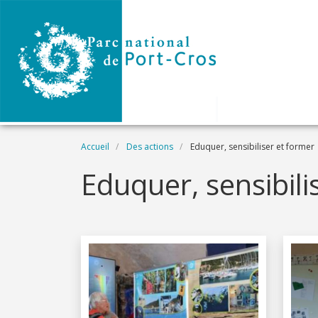
Aller au contenu principal
Fil d'Ariane
Accueil
Des actions
Eduquer, sensibiliser et former
Eduquer, sensibili