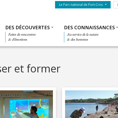
Menu du parc
Le
Le Parc national de Port-Cros
Thématiques
DES DÉCOUVERTES
DES CONNAISSANCES
Faites de rencontres
Au service de la nature
& d’émotions
& des hommes
ser et former