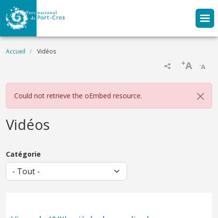
Aller au contenu principal
Fil d'Ariane
Accueil
Vidéos
+
A
-
A
Message d'erreur
Could not retrieve the oEmbed resource.
Vidéos
Catégorie