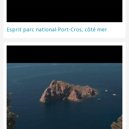
Esprit parc national-Port-Cros, côté mer
Port-Cros, un parc national insulaire, littoral et marin