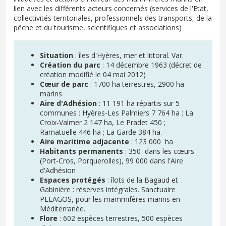
lien avec les différents acteurs concernés (services de l'Etat,
collectivités territoriales, professionnels des transports, de la
pêche et du tourisme, scientifiques et associations)
Situation
: îles d'Hyères, mer et littoral. Var.
Création du parc
: 14 décembre 1963 (décret de
création modifié le 04 mai 2012)
Cœur de parc
: 1700 ha terrestres, 2900 ha
marins
Aire d'Adhésion
: 11 191 ha répartis sur 5
communes : Hyères-Les Palmiers 7 764 ha ; La
Croix-Valmer 2 147 ha, Le Pradet 450 ;
Ramatuelle 446 ha ; La Garde 384 ha.
Aire maritime adjacente
: 123 000 ha
Habitants permanents
: 350 dans les cœurs
(Port-Cros, Porquerolles), 99 000 dans l'Aire
d'Adhésion
Espaces protégés
: îlots de la Bagaud et
Gabinière : réserves intégrales. Sanctuaire
PELAGOS, pour les mammifères marins en
Méditerranée.
Flore
: 602 espèces terrestres, 500 espèces