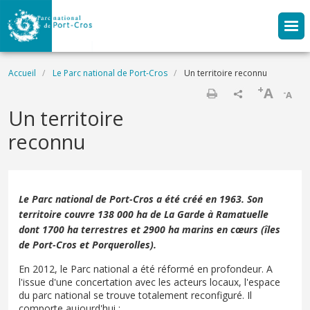
Aller au contenu principal
Fil d'Ariane
Accueil
Le Parc national de Port-Cros
Un territoire reconnu
+
A
-
A
Imprimer
Un territoire
reconnu
Le Parc national de Port-Cros a été créé en 1963. Son
territoire couvre 138 000 ha de La Garde à Ramatuelle
dont 1700 ha terrestres et 2900 ha marins en cœurs (îles
de Port-Cros et Porquerolles).
En 2012, le Parc national a été réformé en profondeur. A
l'issue d'une concertation avec les acteurs locaux, l'espace
du parc national se trouve totalement reconfiguré. Il
comporte aujourd'hui :