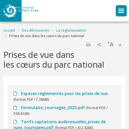
Aller au contenu principal
Fil d'Ariane
Accueil
Des découvertes
La réglementation
Prises de vue dans les cœurs du parc national
+
A
-
A
Imprimer
Prises de vue dans
les cœurs du parc national
Espaces règlementés pour les prises de vue
(format PDF / 7.38MB)
Formulaire_tournages_2025.pdf
(format PDF /
594.81kB)
Tarifs captations audiovisuelles_prises de
vues_tournages.pdf
(format PDF / 412.92kB)