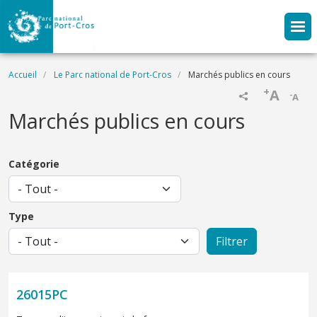
Aller au contenu principal
Fil d'Ariane
Accueil
Le Parc national de Port-Cros
Marchés publics en cours
+
A
-
A
Marchés publics en cours
Catégorie
Type
26015PC