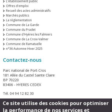
L'établissement public
Offres d'emploi
Recueil des actes administratifs
Marchés publics
La réglementation
Commune de La Garde
Commune du Pradet
Commune d'Hyères les Palmiers
Commune de La Croix-Valmer
Commune de Ramatuelle
n°36 Automne Hiver 2025
Contactez-nous
Parc national de Port-Cros
181 Allée du Castel Sainte Claire
BP 70220
83406 - HYERES CEDEX
Tél. 04 94 12 82 30
Ce site utilise des cookies pour optimiser
Envoyer un email
la performance de nos services et