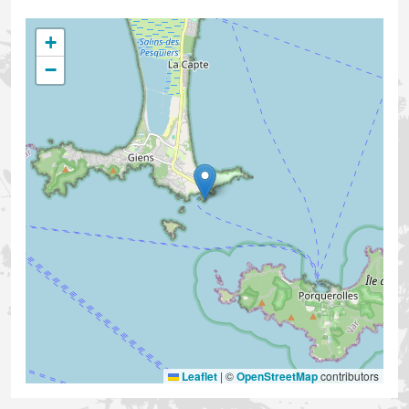
+
−
Leaflet
|
©
OpenStreetMap
contributors