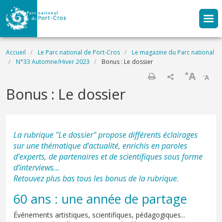
Aller au contenu principal
Fil d'Ariane
Accueil
Le Parc national de Port-Cros
Le magazine du Parc national
N°33 Automne/Hiver 2023
Bonus : Le dossier
+
A
-
A
Imprimer
Bonus : Le dossier
La rubrique "Le dossier" propose différents éclairages
sur une thématique d’actualité, enrichis en paroles
d’experts, de partenaires et de scientifiques sous forme
d’interviews…
Retouvez plus bas tous les bonus de la rubrique.
60 ans : une année de partage
Événements artistiques, scientifiques, pédagogiques...