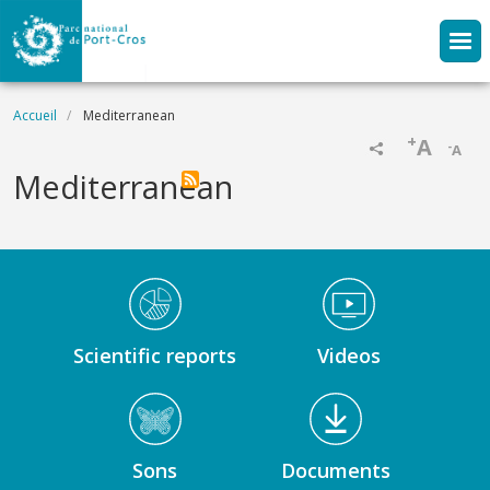
Aller au contenu principal
Fil d'Ariane
Accueil
Mediterranean
+
A
-
A
Mediterranean
Médiathèque Footer
Scientific reports
Videos
Sons
Documents