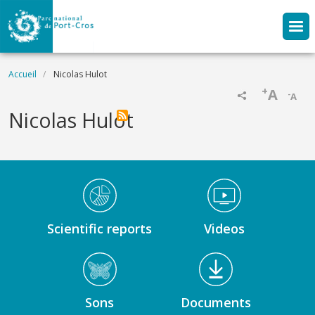
Aller au contenu principal
Fil d'Ariane
Accueil
Nicolas Hulot
+
A
-
A
Nicolas Hulot
Médiathèque Footer
Scientific reports
Videos
Sons
Documents