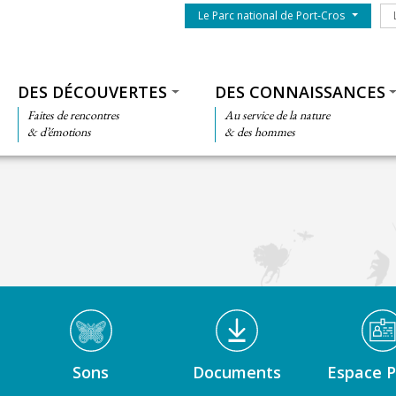
Menu du parc
Le
Le Parc national de Port-Cros
Thématiques
DES DÉCOUVERTES
DES CONNAISSANCES
Faites de rencontres
Au service de la nature
& d’émotions
& des hommes
Sons
Documents
Espace P