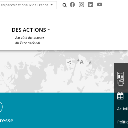
s parcs nationaux de France
Les parcs nationaux de France
DES ACTIONS
Au côté des acteurs
du Parc national
+
A
-
A
Barre d'
Activ
resse
Politi