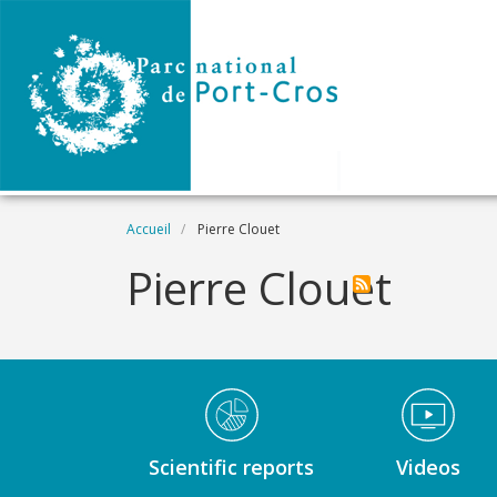
Aller au contenu principal
Fil d'Ariane
Accueil
Pierre Clouet
Pierre Clouet
Médiathèque Footer
Scientific reports
Videos