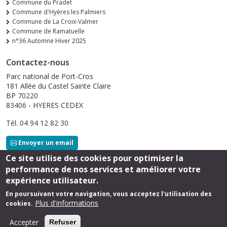
Commune du Pradet
Commune d'Hyères les Palmiers
Commune de La Croix-Valmer
Commune de Ramatuelle
n°36 Automne Hiver 2025
Contactez-nous
Parc national de Port-Cros
181 Allée du Castel Sainte Claire
BP 70220
83406 - HYERES CEDEX
Tél. 04 94 12 82 30
Envoyer un email
Ce site utilise des cookies pour optimiser la
performance de nos services et améliorer votre
Suivez-nous
expérience utilisateur.
En poursuivant votre navigation, vous acceptez l'utilisation des
Plus d'informations
cookies.
Footer
Mentions légales
Accepter
Refuser