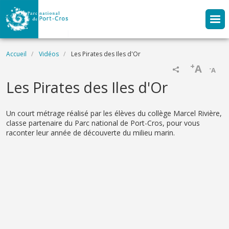
Aller au contenu principal
Fil d'Ariane
Accueil
Vidéos
Les Pirates des Iles d'Or
+
A
-
A
Name
Les Pirates des Iles d'Or
Description
Un court métrage réalisé par les élèves du collège Marcel Rivière,
classe partenaire du Parc national de Port-Cros, pour vous
raconter leur année de découverte du milieu marin.