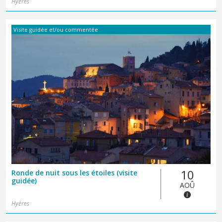
Hyères
Visite guidée et/ou commentée
10
Ronde de nuit sous les étoiles (visite
guidée)
AOÛ
Hyères