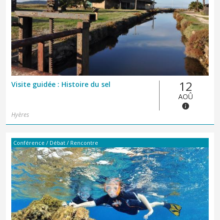
12
Visite guidée : Histoire du sel
AOÛ
Hyères
Conférence / Débat / Rencontre