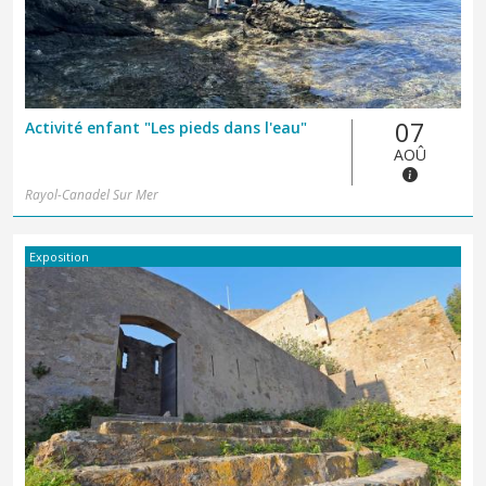
07
Activité enfant "Les pieds dans l'eau"
AOÛ
Rayol-Canadel Sur Mer
Exposition