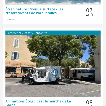
07
Écran nature : Sous la surface - les
trésors vivants de Porquerolles
AOÛ
Hyères
Conférence / Débat / Rencontre
08
Animations Écoguides : le marché de La
Garde