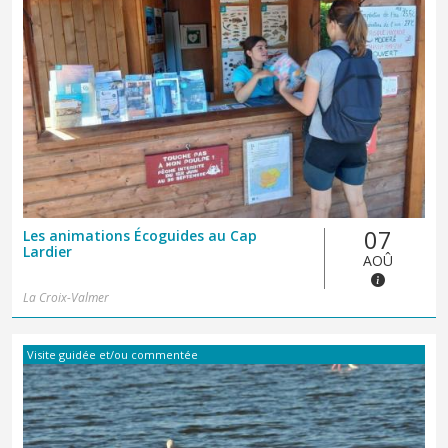
07
Les animations Écoguides au Cap
Lardier
AOÛ
La Croix-Valmer
Visite guidée et/ou commentée