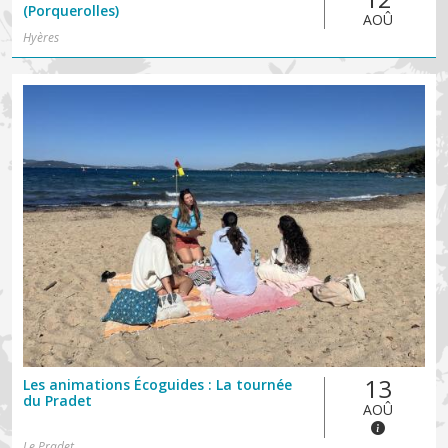
(Porquerolles)
AOÛ
Hyères
13
Les animations Écoguides : La tournée
du Pradet
AOÛ
Le Pradet