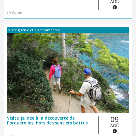
AOÛ
La Garde
Visite guidée et/ou commentée
09
Visite guidée à la découverte de
Porquerolles, hors des sentiers battus
AOÛ