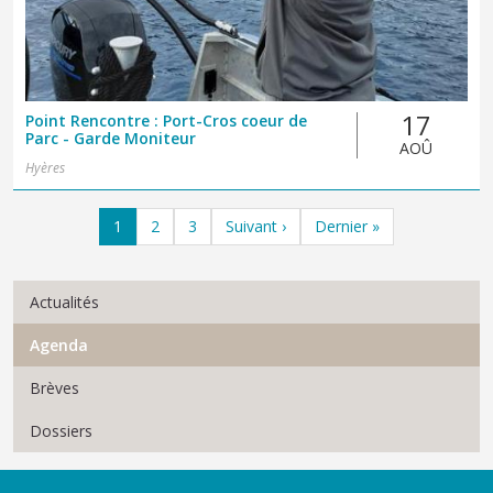
17
Point Rencontre : Port-Cros coeur de
Parc - Garde Moniteur
AOÛ
Hyères
Pagination
Page
Page
Page
Page suivante
Dernière page
1
2
3
Suivant ›
Dernier »
Menu Actualités
Actualités
Agenda
Brèves
Dossiers