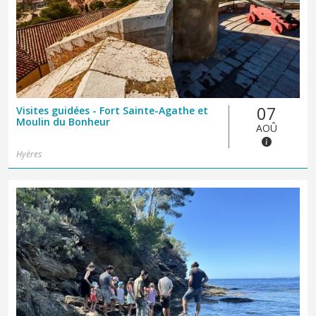
07
Visites guidées - Fort Sainte-Agathe et
Moulin du Bonheur
AOÛ
Hyères