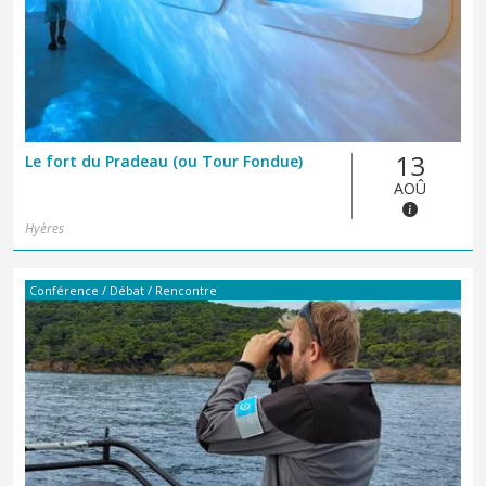
13
Le fort du Pradeau (ou Tour Fondue)
AOÛ
Hyères
Conférence / Débat / Rencontre