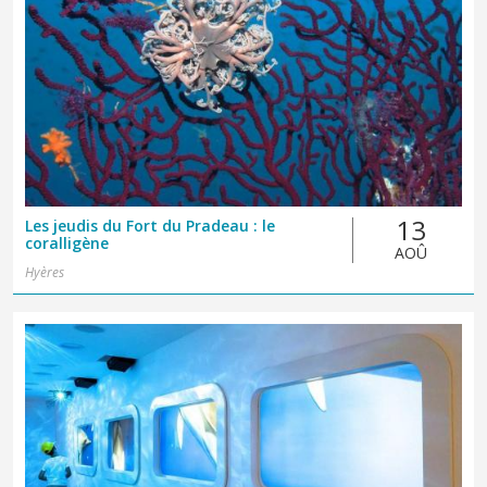
13
Les jeudis du Fort du Pradeau : le
coralligène
AOÛ
Hyères