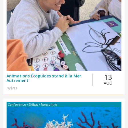
13
Animations Écoguides stand à la Mer
Autrement
AOÛ
Hyères
Conférence / Débat / Rencontre