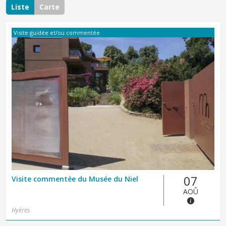
Liste
Carte
Visite guidée et/ou commentée
07
Visite commentée du Musée du Niel
AOÛ
Hyères