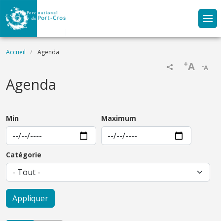
Aller au contenu principal
Fil d'Ariane
Accueil
Agenda
+
A
-
A
Agenda
Min
Maximum
Catégorie