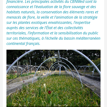
financière. Les principales activités du CBNMed sont la
connaissance et l’évaluation de la flore sauvage et des
habitats naturels, la conservation des éléments rares et
menacés de flore, la veille et l’animation de la stratégie
sur les plantes exotiques envahissantes, l’expertise
auprès des services de l’État et des collectivités
territoriales, l’information et la sensibilisation du public
sur ces thématiques, à l'échelle du bassin méditerranéen
continental français.