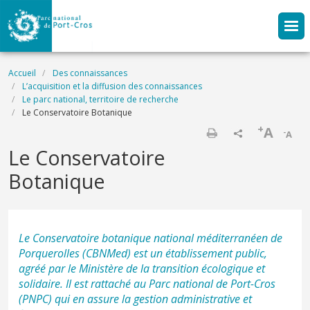
Aller au contenu principal
Fil d'Ariane
Accueil
Des connaissances
L’acquisition et la diffusion des connaissances
Le parc national, territoire de recherche
Le Conservatoire Botanique
+
A
-
A
Imprimer
Le Conservatoire
Botanique
Le Conservatoire botanique national méditerranéen de
Porquerolles (CBNMed) est un établissement public,
agréé par le Ministère de la transition écologique et
solidaire. Il est rattaché au Parc national de Port-Cros
(PNPC) qui en assure la gestion administrative et